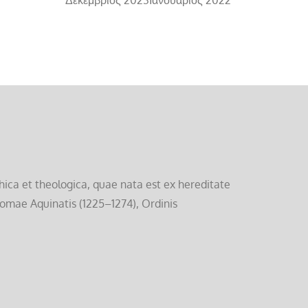
ica et theologica, quae nata est ex hereditate
homae Aquinatis (1225–1274), Ordinis