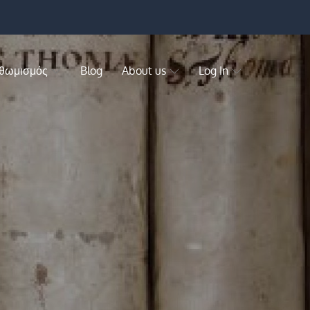
 θωμισμός
Blog
About us
Log In