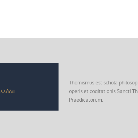
Thomismus est schola philosoph
Ελλάδα.
operis et cogitationis Sancti T
Praedicatorum.