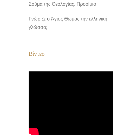
Σούμα της Θεολογίας: Προοίμιο
Γνώριζε ο Άγιος Θωμάς την ελληνική
γλώσσα;
Βίντεο