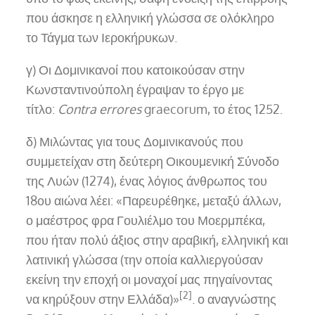
που άσκησε η ελληνική γλώσσα σε ολόκληρο
το Τάγμα των Ιεροκήρυκων.
γ) Οι Δομινικανοί που κατοικούσαν στην
Κωνσταντινούπολη έγραψαν το έργο με
τίτλο:
Contra errores
graecorum, το έτος 1252.
δ) Μιλώντας για τους Δομινικανούς που
συμμετείχαν στη δεύτερη Οικουμενική Σύνοδο
της Λυών (1274), ένας λόγιος άνθρωπος του
18ου αιώνα λέει: «Παρευρέθηκε, μεταξύ άλλων,
ο μαέστρος φρα Γουλιέλμο του Μοερμπέκα,
που ήταν πολύ άξιος στην αραβική, ελληνική και
λατινική γλώσσα (την οποία καλλιεργούσαν
εκείνη την εποχή οι μοναχοί μας πηγαίνοντας
[2]
να κηρύξουν στην Ελλάδα)»
. ο αναγνώστης