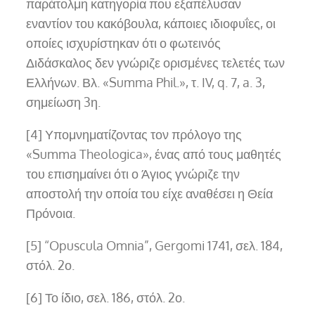
παράτολμη κατηγορία που εξαπέλυσαν
εναντίον του κακόβουλα, κάποιες ιδιοφυΐες, οι
οποίες ισχυρίστηκαν ότι ο φωτεινός
Διδάσκαλος δεν γνώριζε ορισμένες τελετές των
Ελλήνων. Βλ. «Summa Phil.», τ. IV, q. 7, a. 3,
σημείωση 3η.
[4] Υπομνηματίζοντας τον πρόλογο της
«Summa Theologica», ένας από τους μαθητές
του επισημαίνει ότι ο Άγιος γνώριζε την
αποστολή την οποία του είχε αναθέσει η Θεία
Πρόνοια.
[5] “Opuscula Omnia”, Gergomi 1741, σελ. 184,
στόλ. 2ο.
[6] Το ίδιο, σελ. 186, στόλ. 2ο.