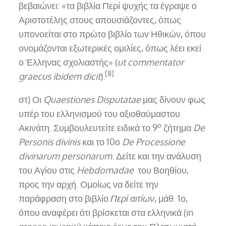
βεβαιώνει: «τα βιβλία Περί ψυχής τα έγραψε ο
Αριστοτέλης στους απουσιάζοντες, όπως
υπονοείται στο πρώτο βιβλίο των Ηθικών, όπου
ονομάζονται εξωτερικές ομιλίες, όπως λέει εκεί
ο Έλληνας σχολιαστής» (
ut commentator
[8]
graecus ibidem dicit
).
στ) Οι
Quaestiones Disputatae
μας δίνουν φως
υπέρ του ελληνισμού του αξιοθαύμαστου
ο
Ακινάτη. Συμβουλευτείτε ειδικά το 9
ζήτημα
De
Personis divinis
και το 10ο
De Processione
divinarum personarum
. Δείτε και την ανάλυση
του Αγίου στις
Hebdomadae
του Βοηθίου,
προς την αρχή. Ομοίως να δείτε την
παράφραση στο βιβλίο
Περί αιτίων
, μάθ. 1ο,
όπου αναφέρει ότι βρίσκεται στα ελληνικά (in