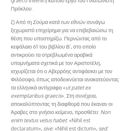
graeco inveniri) κάποιο έργο του Πλατωνιστή
Πρόκλου.
ζ) Από τη
Σούμα κατά των εθνών
συνάγω
ξεχωριστό επιχείρημα για να επιβεβαιώσω τη
θέση που υποστηρίζω. Περνώντας από το
κεφάλαιο 61 του βιβλίου Β’, στο οποίο
αντικρούει τα στρεβλωμένα αραβικά
υπομνήματα σχετικά με τον Αριστοτέλη,
ισχυρίζεται ότι ο Αβερρόης αντιφάσκει με τον
Φιλόσοφο, όπως αποδεικνύεται ανακατεύοντας
τα ελληνικά αντίγραφα «
ut patet ex
exemplaribus graecis
». Στη συνέχεια,
αποκαλύπτοντας τη διαφθορά που έκαναν οι
Άραβες στο γνήσιο κείμενο, προσθέτει:
Non
enim textus vetus habet
: «Nihil est
declaratum»,
sive
: «Nihil est dictum»,
sed
: