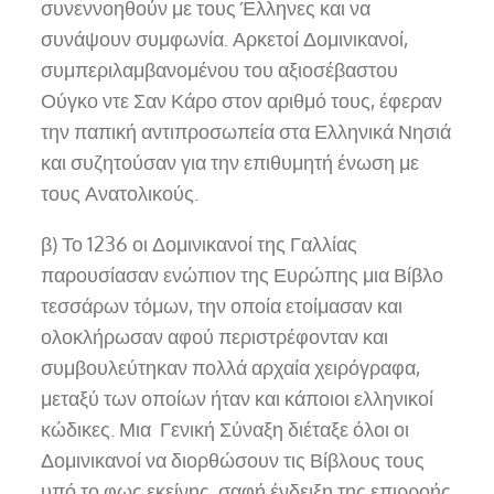
συνεννοηθούν με τους Έλληνες και να
συνάψουν συμφωνία. Αρκετοί Δομινικανοί,
συμπεριλαμβανομένου του αξιοσέβαστου
Ούγκο ντε Σαν Κάρο στον αριθμό τους, έφεραν
την παπική αντιπροσωπεία στα Ελληνικά Νησιά
και συζητούσαν για την επιθυμητή ένωση με
τους Ανατολικούς.
β) Το 1236 οι Δομινικανοί της Γαλλίας
παρουσίασαν ενώπιον της Ευρώπης μια Βίβλο
τεσσάρων τόμων, την οποία ετοίμασαν και
ολοκλήρωσαν αφού περιστρέφονταν και
συμβουλεύτηκαν πολλά αρχαία χειρόγραφα,
μεταξύ των οποίων ήταν και κάποιοι ελληνικοί
κώδικες. Μια Γενική Σύναξη διέταξε όλοι οι
Δομινικανοί να διορθώσουν τις Βίβλους τους
υπό το φως εκείνης, σαφή ένδειξη της επιρροής