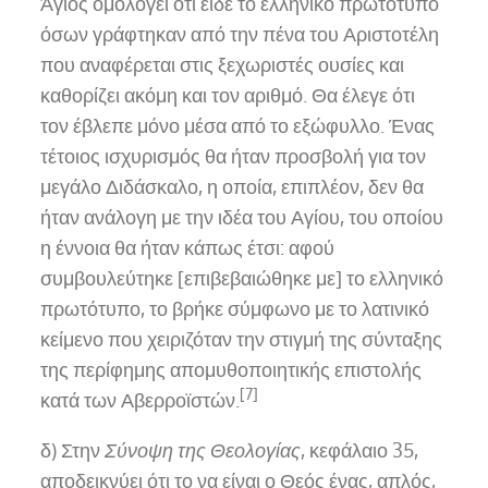
Άγιος ομολογεί ότι είδε το ελληνικό πρωτότυπο
όσων γράφτηκαν από την πένα του Αριστοτέλη
που αναφέρεται στις ξεχωριστές ουσίες και
καθορίζει ακόμη και τον αριθμό. Θα έλεγε ότι
τον έβλεπε μόνο μέσα από το εξώφυλλο. Ένας
τέτοιος ισχυρισμός θα ήταν προσβολή για τον
μεγάλο Διδάσκαλο, η οποία, επιπλέον, δεν θα
ήταν ανάλογη με την ιδέα του Αγίου, του οποίου
η έννοια θα ήταν κάπως έτσι: αφού
συμβουλεύτηκε [επιβεβαιώθηκε με] το ελληνικό
πρωτότυπο, το βρήκε σύμφωνο με το λατινικό
κείμενο που χειριζόταν την στιγμή της σύνταξης
της περίφημης απομυθοποιητικής επιστολής
[7]
κατά των Αβερροϊστών.
δ) Στην
Σύνοψη της Θεολογίας
, κεφάλαιο 35,
αποδεικνύει ότι το να είναι ο Θεός ένας, απλός,