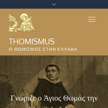
Skip
to
content
THOMISMUS
Ο ΘΩΜΙΣΜΌΣ ΣΤΗΝ ΕΛΛΆΔΑ
Γνώριζε ο Άγιος Θωμάς την