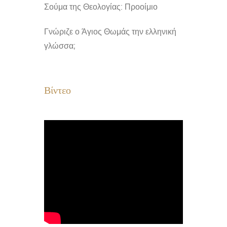
Σούμα της Θεολογίας: Προοίμιο
Γνώριζε ο Άγιος Θωμάς την ελληνική
γλώσσα;
Βίντεο