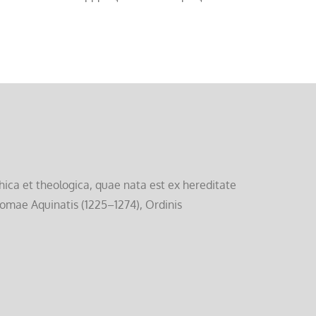
ica et theologica, quae nata est ex hereditate
homae Aquinatis (1225–1274), Ordinis