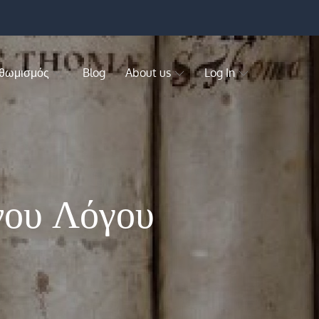
 θωμισμός
Blog
About us
Log In
νου Λόγου