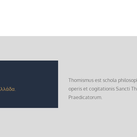
Thomismus est schola philosoph
Ελλάδα.
operis et cogitationis Sancti T
Praedicatorum.