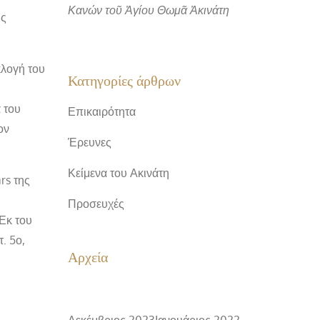
Κανών τοῦ Ἀγίου Θωμᾶ Ἀκινάτη
ης
κλογή του
Κατηγορίες άρθρων
 του
Επικαιρότητα
ον
Έρευνες
Κείμενα του Ακινάτη
rs της
Προσευχές
Εκ του
. 5ο,
Αρχεία
Δεκέμβριος 2023
Ιανουάριος 2022