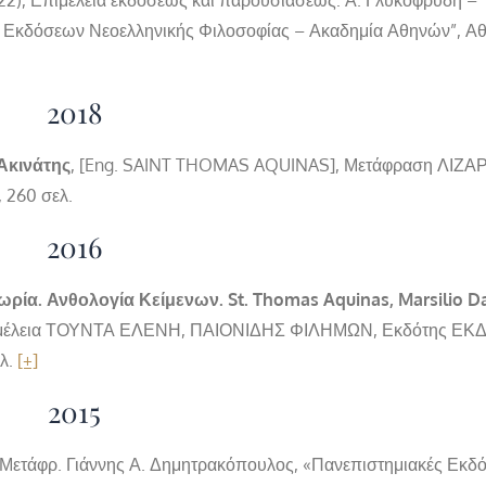
και Εκδόσεων Νεοελληνικής Φιλοσοφίας – Ακαδημία Αθηνών”, Α
2018
Ακινάτης
, [Eng. SAINT THOMAS AQUINAS], Μετάφραση ΛΙΖΑ
260 σελ.
2016
ρία. Ανθολογία Κείμενων. St. Thomas Aquinas, Marsilio D
μέλεια ΤΟΥΝΤΑ ΕΛΕΝΗ, ΠΑΙΟΝΙΔΗΣ ΦΙΛΗΜΩΝ, Εκδότης ΕΚ
λ.
[+]
2015
-Μετάφρ. Γιάννης Α. Δημητρακόπουλος, «Πανεπιστημιακές Εκδό