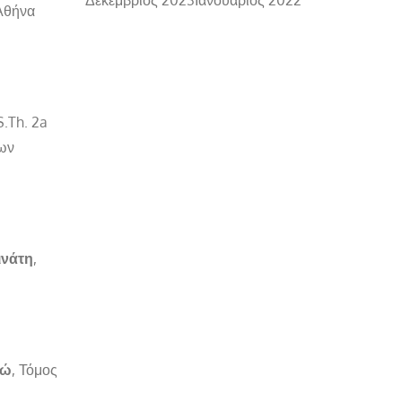
Αθήνα
S.Th. 2a
εων
ινάτη
,
σώ
, Τόμος