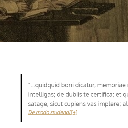
…quidquid boni dicatur, memoriae 
intelligas; de dubiis te certifica; e
satage, sicut cupiens vas implere; a
De modo studendi
[+]