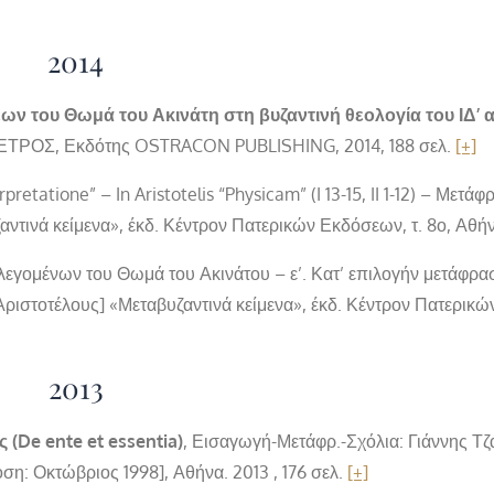
2014
ν του Θωμά του Ακινάτη στη βυζαντινή θεολογία του ΙΔ’ 
ΤΡΟΣ, Εκδότης OSTRACON PUBLISHING, 2014, 188 σελ.
[+]
terpretatione” – In Aristotelis “Physicam” (I 13-15, II 1-12) – Μετά
αντινά κείμενα», έκδ. Κέντρον Πατερικών Εκδόσεων, τ. 8ο, Αθή
λεγομένων του Θωμά του Ακινάτου – ε’. Κατ’ επιλογήν μετάφρασ
ιστοτέλους] «Μεταβυζαντινά κείμενα», έκδ. Κέντρον Πατερικώ
2013
ς (De ente et essentia)
, Εισαγωγή-Μετάφρ.-Σχόλια: Γιάννης Τζ
η: Οκτώβριος 1998], Αθήνα. 2013 , 176 σελ.
[+]