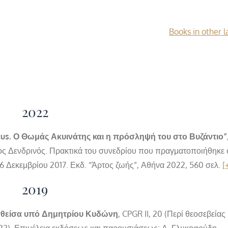
Books in other 
2022
us. Ο Θωμάς Ακυινάτης και η πρόσληψή του στο Βυζάντιο”
ος Δενδρινός. Πρακτικά του συνεδρίου που πραγματοποιήθηκε 
16 Δεκεμβρίου 2017. Εκδ. “Άρτος ζωής”, Αθήνα 2022, 560 σελ.
[
2019
σθείσα υπό Δημητρίου Κυδώνη
, CPGR II, 20 (Περί θεοσεβείας 
-122), Επιμέλεια εκδόσεως και παρουσιάσεως: Α. Γλυκοφρύδη –