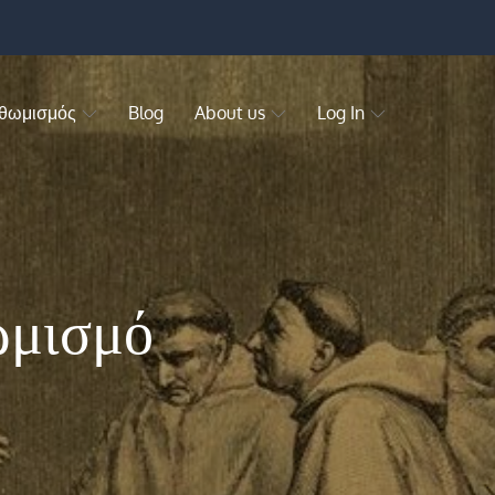
 θωμισμός
Blog
About us
Log In
ωμισμό