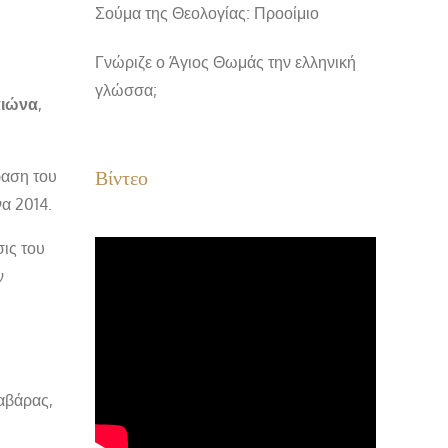
Σούμα της Θεολογίας: Προοίμιο
Γνώριζε ο Άγιος Θωμάς την ελληνική
γλώσσα;
αιώνα
,
Βίντεο
φραση του
να 2014.
ις του
ν
αβάρας,