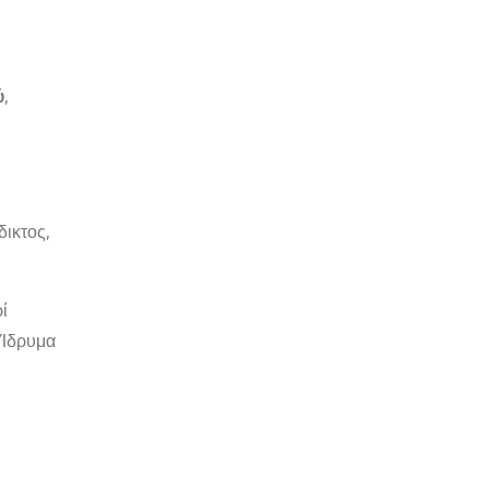
ύ
,
δικτος,
ί
“Ίδρυμα