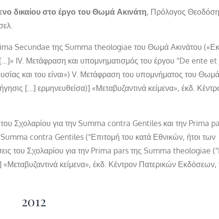
νο δικαίου στο έργο του Θωμά Ακινάτη
,
Πρόλογος Θεοδόσ
σελ.
ν Prima Secundae της Summa theologiae του Θωμά Ακινάτου («Ε
]» IV. Μετάφραση και υπομνηματισμός του έργου “De ente et
 ουσίας και του είναι») V. Μετάφραση του υπομνήματος του Θωμά
ήγησις […] ερμηνευθείσα)] «Μεταβυζαντινά κείμενα», έκδ. Κέντρ
του Σχολαρίου για την Summa contra Gentiles και την Prima pa
Summa contra Gentiles (“Επιτομή του κατά Εθνικών, ήτοι των
ις του Σχολαρίου για την Prima pars της Summa theologiae (“
] «Μεταβυζαντινά κείμενα», έκδ. Κέντρον Πατερικών Εκδόσεων, τ
2012