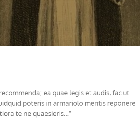
recommenda; ea quae legis et audis, fac ut
t quidquid poteris in armariolo mentis reponere
ltiora te ne quaesieris…