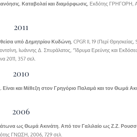
ιανόησις. Καταβολαί και διαμόρφωσις
, Εκδότης ΓΡΗΓΟΡΗ, 
2011
σθείσα υπό Δημητρίου Κυδώνη
, CPGR II, 19 (Περί Θρησκείας, 
εοντσίνη, Ιωάννης Δ. Σπυράλατος, “Ίδρυμα Ερεύνης και Εκδόσ
α 2011, 357 σελ.
2010
. Είναι και Μέθεξη στον Γρηγόριο Παλαμά και τον Θωμά Ακ
2006
λάτωνα ως Θωμά Ακινάτη. Από τον Γαλιλαίο ως Ζ.Ζ. Ρουσ
της ΓΝΩΣΗ, 2006, 729 σελ.