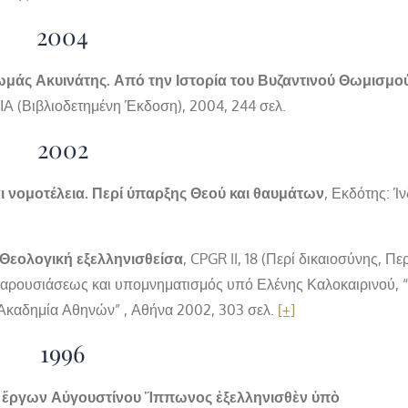
2004
μάς Ακυινάτης. Από την Ιστορία του Βυζαντινού Θωμισμο
(Βιβλιοδετημένη Έκδοση), 2004, 244 σελ.
2002
ι νομοτέλεια. Περί ύπαρξης Θεού και θαυμάτων
, Εκδότης: Ίν
Θεολογική εξελληνισθείσα
, CPGR II, 18
(Περί δικαιοσύνης, Περ
αι παρουσιάσεως και υπομνηματισμός υπό Ελένης Καλοκαιρινού, 
Ακαδημία Αθηνών” , Αθήνα 2002, 303 σελ.
[+]
1996
 ἔργων Αὐγουστίνου Ἵππωνος ἐξελληνισθὲν ὑπὸ